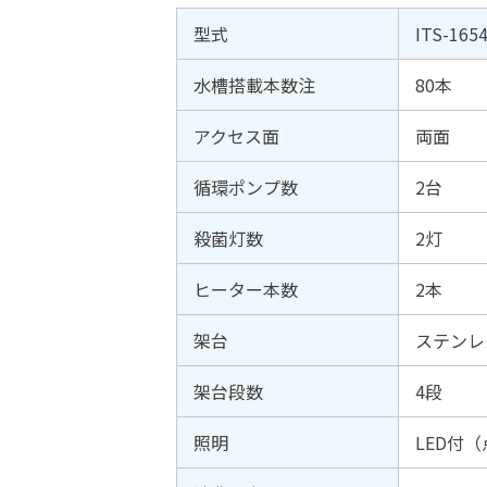
型式
ITS-165
水槽搭載本数注
80本
アクセス面
両面
循環ポンプ数
2台
殺菌灯数
2灯
ヒーター本数
2本
架台
ステンレ
架台段数
4段
照明
LED付