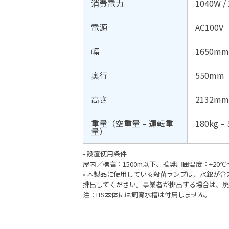
消費電力
1040W /
電源
AC100V
幅
1650m
奥行
550mm
高さ
2132mm
重量（空重量 – 運転重
180kg – 
量）
• 設置使用条件
屋内／標高：1500m以下、推奨周囲温度：+20℃
• 本製品に使用している殺菌ランプは、水銀が
排出してください。事業者が排出する場合は、廃
注：ITS本体には飼育水槽は付属しません。